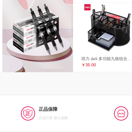
得力 deli 多功能九格组合笔筒 金属网办公桌面收纳盒 办公用品 黑色8902
￥35.00
正品保障
正品行货 放心选购