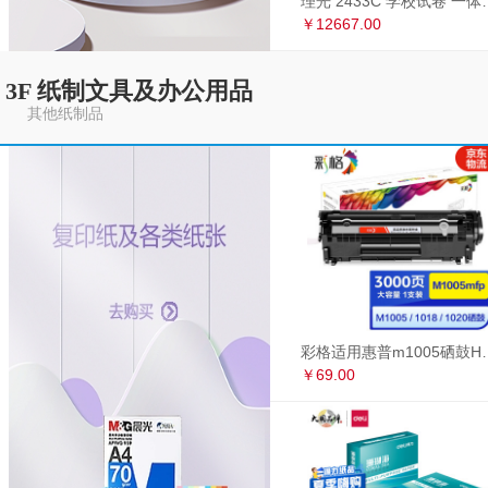
理光 2433C 学
￥12667.00
3F 纸制文具及办公用品
其他纸制品
彩格适用惠普m1005硒鼓HP1020墨盒打印机
￥69.00