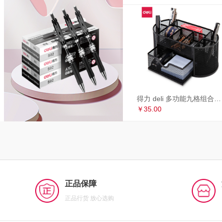
得力 deli 多功能九格组合笔筒 金属网办公桌面收纳盒 办公用品 黑色8902
￥35.00
正品保障
正品行货 放心选购