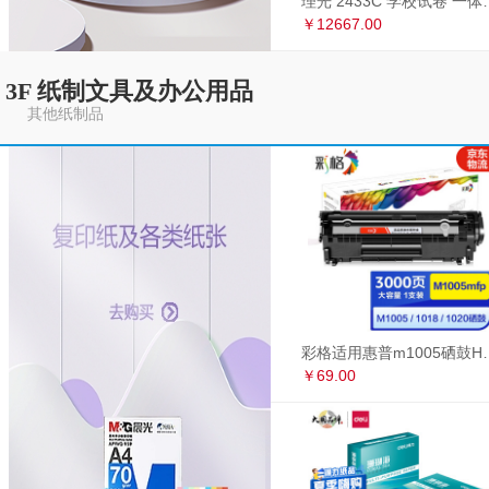
理光 2433C 学
￥12667.00
3F 纸制文具及办公用品
其他纸制品
彩格适用惠普m1005硒鼓HP1020墨盒打印机
￥69.00