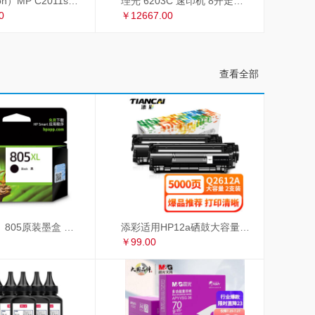
理光（Ricoh）MP C2011sp复印机彩色A3打印机扫描多功能一体机复合机网络办公 双面输稿器
理光 6203C 速印机 8开走纸套色印刷
0
￥12667.00
查看全部
惠普（HP）805原装墨盒 适用hp deskjet 1210/1212/2330/2332/2720/2729/2722打印机 大容量黑色墨盒
添彩适用HP12a硒鼓大容量易加粉双支惠普hp1020 1010 1018 q2612a m1005硒鼓CRG303佳能LBP2900 L11121E
￥99.00