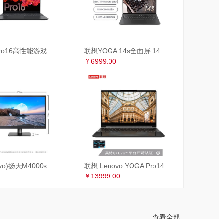
联想小新Pro16高性能游戏轻薄本 16英寸全面屏笔记本电脑(标压R7-5800H 16G 512G 2.5K 120Hz GTX1650)锐龙版
联想YOGA 14s全面屏 14英寸超轻薄笔记本电脑(8核标压R7-5800HS Creator Edition 16G 512G MX450 2.8K 90Hz)
￥6999.00
联想(Lenovo)扬天M4000s英特尔酷睿i3 商用办公台式电脑整机(i3-9100 8G 1T+256GSSD 4年上门 显示器升级3年保修)19.5英寸
联想 Lenovo YOGA Pro14c 英特尔EVO平台14英寸全面屏超轻薄笔记本电脑 i7-1185G7 16G 1TB 4K 黑色皮革
￥13999.00
查看全部