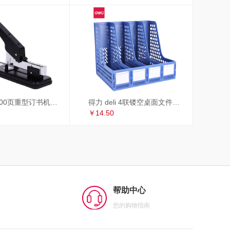
得力 deli 100页重型订书机/订书器 适配23/6~23/13订书钉 办公用品 黑色33349
得力 deli 4联镂空桌面文件框 办公室桌面四栏带标签资料文件架 书本资料收纳神器 蓝色27888
￥14.50
帮助中心
您的购物指南