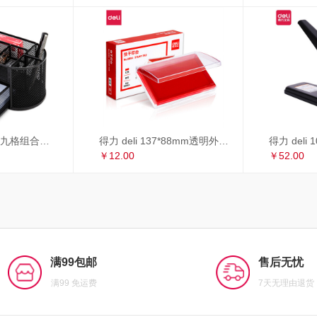
得力 deli 多功能九格组合笔筒 金属网办公桌面收纳盒 办公用品 黑色8902
得力 deli 137*88mm透明外壳方形快干印台印泥 办公用品 红色9864
￥12.00
￥52.00
满99包邮
售后无忧
满99 免运费
7天无理由退货