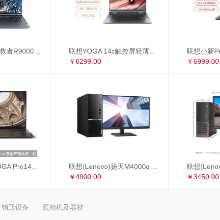
联想(Lenovo)拯救者R9000P 16英寸游戏笔记本电脑(新锐龙 8核 R7-5800H 16G 512G RTX3060 2.5k 165Hz)
联想YOGA 14c触控屏轻薄本 14英寸全面屏商务办公笔记本电脑(8核 R7-5800U 16G 512G 手写笔)锐龙版
￥6299.00
￥6999.00
联想 Lenovo YOGA Pro14s 英特尔Evo平台 全面屏超轻薄笔记本电脑 i7-1165G7 16G 1TB 3D弧面触控屏 黑色皮革
联想(Lenovo)扬天M4000q英特尔酷睿i5 商用办公台式电脑整机(i5-10400 8G 1T+256G 2G独显 4年上门 显示器升级3年保修)23英寸
￥4900.00
￥3450.00
销毁设备
照相机及器材