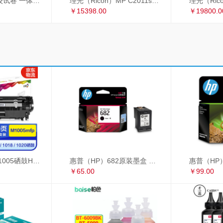
理光 2433C 学校试卷 一体机速印机 过8开纸
理光（Ricoh）MP C2011sp复印机彩色激光A3打印机扫描多功能一体机 网络双面输稿器双纸盒
￥15398.00
￥19800.0
彩格适用惠普m1005硒鼓HP1020墨盒打印机 HP12A大容量硒鼓 1010 1018 大容量高配版硒鼓单支装
惠普（HP）682原装墨盒 适用hp 2336/2775/2776/2777/2778/2779/4175/4178/6078/6478打印机 黑色墨盒
￥65.00
￥99.00