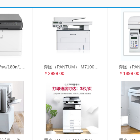
惠普178nw/179fnw/180n/181fw/281fdw A4彩色激光打印复印扫描多功能一体机
奔图（PANTUM） M7100DW 黑白激光多功能一体机 自动双面 办公家用打印机（打印 复印 扫描） M7100DW
￥2999.00
￥1899.00