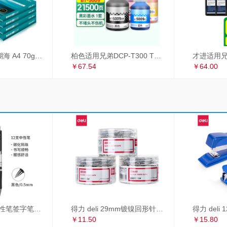
得力（deli）珊瑚海 A4 70g 双面打印纸 行业热销复印纸 500张/包 5包1箱（整箱2500张）
柏色适用兄弟DCP-T300 T500W T700W MFC-T800W喷墨打印机连供墨水 套装（黑+青+红+黄）
￥67.54
￥64.00
得力 deli S01中性笔签字笔 0.5mm子弹头经典办公按动笔水笔 黑色 12支/盒
得力 deli 29mm镀镍回形针 3#金属曲别针 200枚/筒 3筒装 办公用品 33089
￥11.50
￥15.80