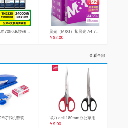
才进适用兄弟7080d碳粉6支装TN2325 dcp7180dn MFC7380 7480d 2260联想m7605d墨粉m7400Pro lt2451h M7615DNA
晨光（M&G）紫晨光 A4 70g 多功能双面打印纸 热销款复印纸 500张/包 5包/箱（整箱2500张）APYVSG36
￥92.00
查看全部
得力 deli 12#订书机套装 起订器+订书钉+订书机 订书器 颜色随机
得力 deli 180mm办公家用生活剪刀套装 2把装 红黑组合 办公用品 33215
￥9.00