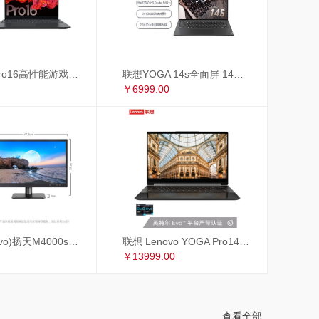
联想小新Pro16高性能游戏轻薄本 16英寸全面屏笔记本电脑(标压R7-5800H 16G 512G 2.5K 120Hz GTX1650)锐龙版
联想YOGA 14s全面屏 14英寸超轻薄笔记本电脑(8核标压R7-5800HS Creator Edition 16G 512G MX450 2.8K 90Hz)
￥6999.00
联想(Lenovo)扬天M4000s英特尔酷睿i3 商用办公台式电脑整机(i3-9100 8G 1T+256GSSD 4年上门 显示器升级3年保修)19.5英寸
联想 Lenovo YOGA Pro14c 英特尔EVO平台14英寸全面屏超轻薄笔记本电脑 i7-1185G7 16G 1TB 4K 黑色皮革
￥13999.00
查看全部