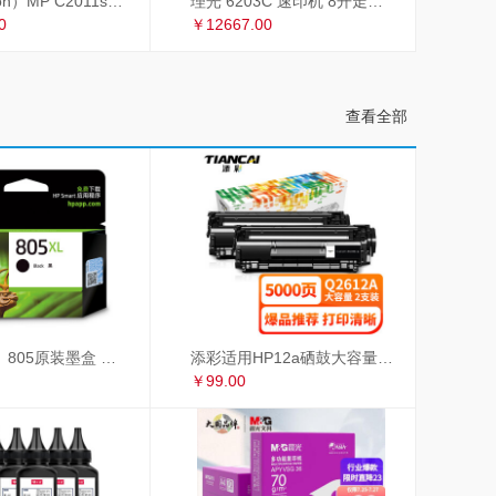
理光（Ricoh）MP C2011sp复印机彩色A3打印机扫描多功能一体机复合机网络办公 双面输稿器
理光 6203C 速印机 8开走纸套色印刷
0
￥12667.00
查看全部
惠普（HP）805原装墨盒 适用hp deskjet 1210/1212/2330/2332/2720/2729/2722打印机 大容量黑色墨盒
添彩适用HP12a硒鼓大容量易加粉双支惠普hp1020 1010 1018 q2612a m1005硒鼓CRG303佳能LBP2900 L11121E
￥99.00