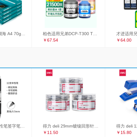
得力（deli）珊瑚海 A4 70g 双面打印纸 行业热销复印纸 500张/包 5包1箱（整箱2500张）
柏色适用兄弟DCP-T300 T500W T700W MFC-T800W喷墨打印机连供墨水 套装（黑+青+红+黄）
￥67.54
￥64.00
得力 deli S01中性笔签字笔 0.5mm子弹头经典办公按动笔水笔 黑色 12支/盒
得力 deli 29mm镀镍回形针 3#金属曲别针 200枚/筒 3筒装 办公用品 33089
￥11.50
￥15.80