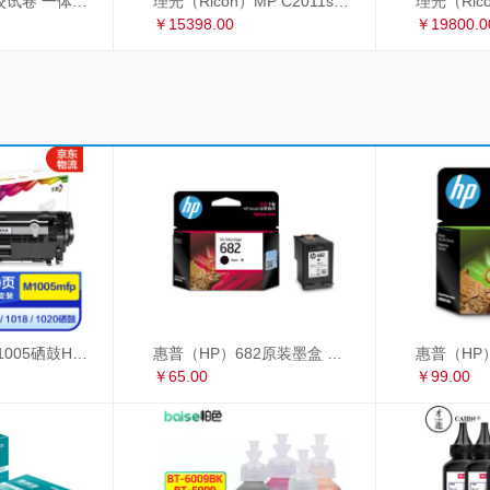
理光 2433C 学校试卷 一体机速印机 过8开纸
理光（Ricoh）MP C2011sp复印机彩色激光A3打印机扫描多功能一体机 网络双面输稿器双纸盒
￥15398.00
￥19800.0
彩格适用惠普m1005硒鼓HP1020墨盒打印机 HP12A大容量硒鼓 1010 1018 大容量高配版硒鼓单支装
惠普（HP）682原装墨盒 适用hp 2336/2775/2776/2777/2778/2779/4175/4178/6078/6478打印机 黑色墨盒
￥65.00
￥99.00