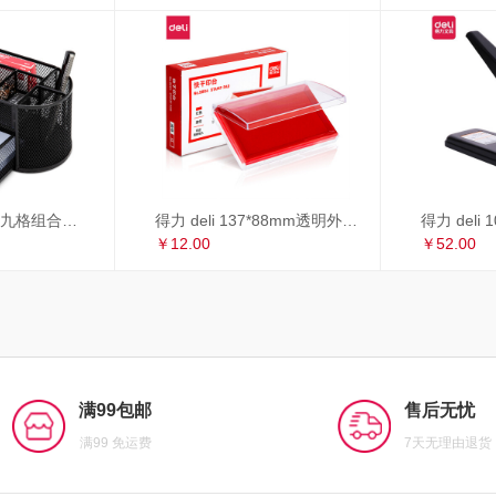
得力 deli 多功能九格组合笔筒 金属网办公桌面收纳盒 办公用品 黑色8902
得力 deli 137*88mm透明外壳方形快干印台印泥 办公用品 红色9864
￥12.00
￥52.00
满99包邮
售后无忧
满99 免运费
7天无理由退货