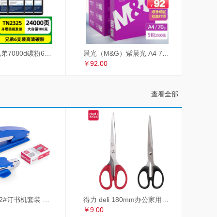
才进适用兄弟7080d碳粉6支装TN2325 dcp7180dn MFC7380 7480d 2260联想m7605d墨粉m7400Pro lt2451h M7615DNA
晨光（M&G）紫晨光 A4 70g 多功能双面打印纸 热销款复印纸 500张/包 5包/箱（整箱2500张）APYVSG36
￥92.00
查看全部
得力 deli 12#订书机套装 起订器+订书钉+订书机 订书器 颜色随机
得力 deli 180mm办公家用生活剪刀套装 2把装 红黑组合 办公用品 33215
￥9.00