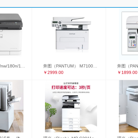
惠普178nw/179fnw/180n/181fw/281fdw A4彩色激光打印复印扫描多功能一体机
奔图（PANTUM） M7100DW 黑白激光多功能一体机 自动双面 办公家用打印机（打印 复印 扫描） M7100DW
￥2999.00
￥1899.00