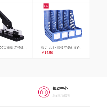
得力 deli 100页重型订书机/订书器 适配23/6~23/13订书钉 办公用品 黑色33349
得力 deli 4联镂空桌面文件框 办公室桌面四栏带标签资料文件架 书本资料收纳神器 蓝色27888
￥14.50
帮助中心
您的购物指南