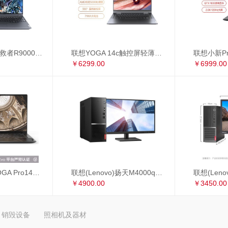
联想(Lenovo)拯救者R9000P 16英寸游戏笔记本电脑(新锐龙 8核 R7-5800H 16G 512G RTX3060 2.5k 165Hz)
联想YOGA 14c触控屏轻薄本 14英寸全面屏商务办公笔记本电脑(8核 R7-5800U 16G 512G 手写笔)锐龙版
￥6299.00
￥6999.00
联想 Lenovo YOGA Pro14s 英特尔Evo平台 全面屏超轻薄笔记本电脑 i7-1165G7 16G 1TB 3D弧面触控屏 黑色皮革
联想(Lenovo)扬天M4000q英特尔酷睿i5 商用办公台式电脑整机(i5-10400 8G 1T+256G 2G独显 4年上门 显示器升级3年保修)23英寸
￥4900.00
￥3450.00
销毁设备
照相机及器材