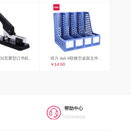
得力 deli 100页重型订书机/订书器 适配23/6~23/13订书钉 办公用品 黑色33349
得力 deli 4联镂空桌面文件框 办公室桌面四栏带标签资料文件架 书本资料收纳神器 蓝色27888
￥14.50
帮助中心
您的购物指南