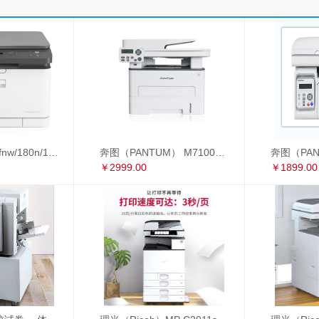
惠普178nw/179fnw/180n/181fw/281fdw A4彩色激光打印复印扫描多功能一体机
奔图（PANTUM） M7100DW 黑白激光多功能一体机 自动双面 办公家用打印机（打印 复印 扫描） M7100DW
￥2999.00
￥1899.00