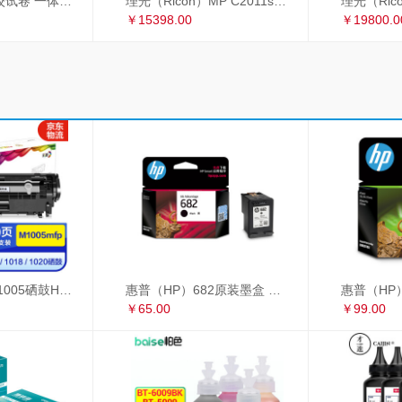
理光 2433C 学校试卷 一体机速印机 过8开纸
理光（Ricoh）MP C2011sp复印机彩色激光A3打印机扫描多功能一体机 网络双面输稿器双纸盒
￥15398.00
￥19800.0
彩格适用惠普m1005硒鼓HP1020墨盒打印机 HP12A大容量硒鼓 1010 1018 大容量高配版硒鼓单支装
惠普（HP）682原装墨盒 适用hp 2336/2775/2776/2777/2778/2779/4175/4178/6078/6478打印机 黑色墨盒
￥65.00
￥99.00