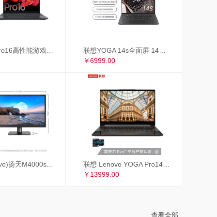
联想小新Pro16高性能游戏轻薄本 16英寸全面屏笔记本电脑(标压R7-5800H 16G 512G 2.5K 120Hz GTX1650)锐龙版
联想YOGA 14s全面屏 14英寸超轻薄笔记本电脑(8核标压R7-5800HS Creator Edition 16G 512G MX450 2.8K 90Hz)
￥6999.00
联想(Lenovo)扬天M4000s英特尔酷睿i3 商用办公台式电脑整机(i3-9100 8G 1T+256GSSD 4年上门 显示器升级3年保修)19.5英寸
联想 Lenovo YOGA Pro14c 英特尔EVO平台14英寸全面屏超轻薄笔记本电脑 i7-1185G7 16G 1TB 4K 黑色皮革
￥13999.00
查看全部