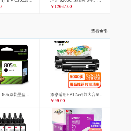
理光（Ricoh）MP C2011sp复印机彩色A3打印机扫描多功能一体机复合机网络办公 双面输稿器
理光 6203C 速印机 8开走纸套色印刷
0
￥12667.00
查看全部
惠普（HP）805原装墨盒 适用hp deskjet 1210/1212/2330/2332/2720/2729/2722打印机 大容量黑色墨盒
添彩适用HP12a硒鼓大容量易加粉双支惠普hp1020 1010 1018 q2612a m1005硒鼓CRG303佳能LBP2900 L11121E
￥99.00