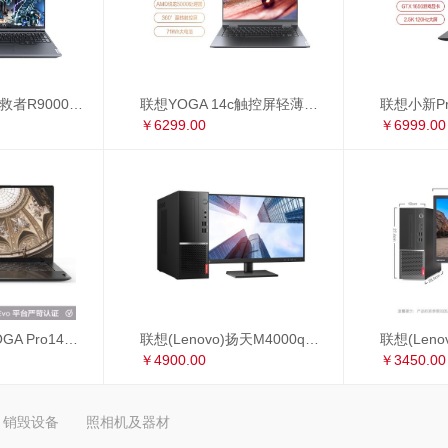
联想(Lenovo)拯救者R9000P 16英寸游戏笔记本电脑(新锐龙 8核 R7-5800H 16G 512G RTX3060 2.5k 165Hz)
联想YOGA 14c触控屏轻薄本 14英寸全面屏商务办公笔记本电脑(8核 R7-5800U 16G 512G 手写笔)锐龙版
￥6299.00
￥6999.00
联想 Lenovo YOGA Pro14s 英特尔Evo平台 全面屏超轻薄笔记本电脑 i7-1165G7 16G 1TB 3D弧面触控屏 黑色皮革
联想(Lenovo)扬天M4000q英特尔酷睿i5 商用办公台式电脑整机(i5-10400 8G 1T+256G 2G独显 4年上门 显示器升级3年保修)23英寸
￥4900.00
￥3450.00
销毁设备
照相机及器材