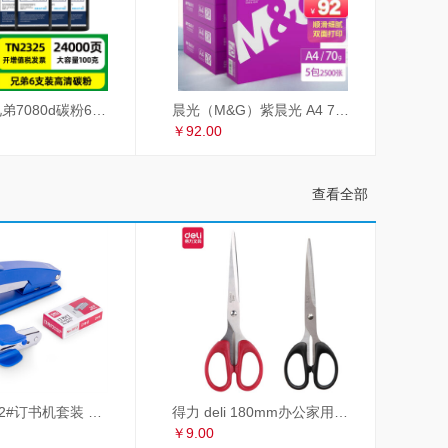
才进适用兄弟7080d碳粉6支装TN2325 dcp7180dn MFC7380 7480d 2260联想m7605d墨粉m7400Pro lt2451h M7615DNA
晨光（M&G）紫晨光 A4 70g 多功能双面打印纸 热销款复印纸 500张/包 5包/箱（整箱2500张）APYVSG36
￥92.00
查看全部
得力 deli 12#订书机套装 起订器+订书钉+订书机 订书器 颜色随机
得力 deli 180mm办公家用生活剪刀套装 2把装 红黑组合 办公用品 33215
￥9.00