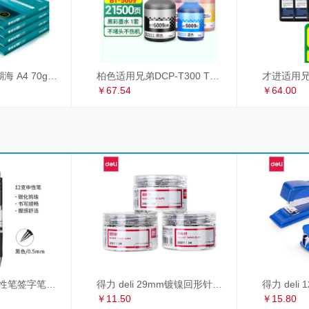
得力（deli）珊瑚海 A4 70g 双面打印纸 行业热销复印纸 500张/包 5包1箱（整箱2500张）
柏色适用兄弟DCP-T300 T500W T700W MFC-T800W喷墨打印机连供墨水 套装（黑+青+红+黄）
￥67.54
￥64.00
得力 deli S01中性笔签字笔 0.5mm子弹头经典办公按动笔水笔 黑色 12支/盒
得力 deli 29mm镀镍回形针 3#金属曲别针 200枚/筒 3筒装 办公用品 33089
￥11.50
￥15.80