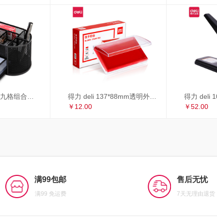
得力 deli 多功能九格组合笔筒 金属网办公桌面收纳盒 办公用品 黑色8902
得力 deli 137*88mm透明外壳方形快干印台印泥 办公用品 红色9864
￥12.00
￥52.00
满99包邮
售后无忧
满99 免运费
7天无理由退货