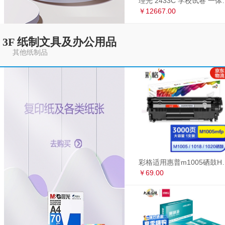
理光 2433C 学
￥12667.00
3F 纸制文具及办公用品
其他纸制品
彩格适用惠普m1005硒鼓HP1020墨盒打印机
￥69.00