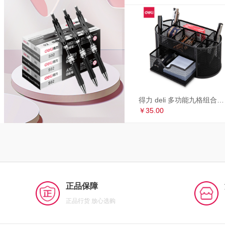
得力 deli 多功能九格组合笔筒 金属网办公桌面收纳盒 办公用品 黑色8902
￥35.00
正品保障
正品行货 放心选购