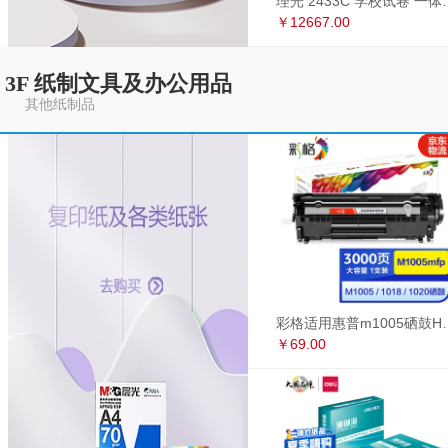
理光 2433C 学
￥12667.00
3F 纸制文具及办公用品
其他纸制品
彩格适用惠普m1005硒鼓HP1020墨盒打印机
￥69.00