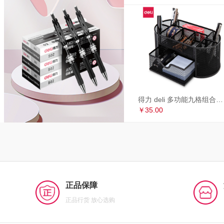
得力 deli 多功能九格组合笔筒 金属网办公桌面收纳盒 办公用品 黑色8902
￥35.00
正品保障
正品行货 放心选购