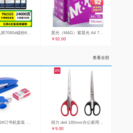
才进适用兄弟7080d碳粉6支装TN2325 dcp7180dn MFC7380 7480d 2260联想m7605d墨粉m7400Pro lt2451h M7615DNA
晨光（M&G）紫晨光 A4 70g 多功能双面打印纸 热销款复印纸 500张/包 5包/箱（整箱2500张）APYVSG36
￥92.00
查看全部
得力 deli 12#订书机套装 起订器+订书钉+订书机 订书器 颜色随机
得力 deli 180mm办公家用生活剪刀套装 2把装 红黑组合 办公用品 33215
￥9.00