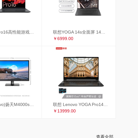
联想小新Pro16高性能游戏轻薄本 16英寸全面屏笔记本电脑(标压R7-5800H 16G 512G 2.5K 120Hz GTX1650)锐龙版
联想YOGA 14s全面屏 14英寸超轻薄笔记本电脑(8核标压R7-5800HS Creator Edition 16G 512G MX450 2.8K 90Hz)
￥6999.00
联想(Lenovo)扬天M4000s英特尔酷睿i3 商用办公台式电脑整机(i3-9100 8G 1T+256GSSD 4年上门 显示器升级3年保修)19.5英寸
联想 Lenovo YOGA Pro14c 英特尔EVO平台14英寸全面屏超轻薄笔记本电脑 i7-1185G7 16G 1TB 4K 黑色皮革
￥13999.00
查看全部