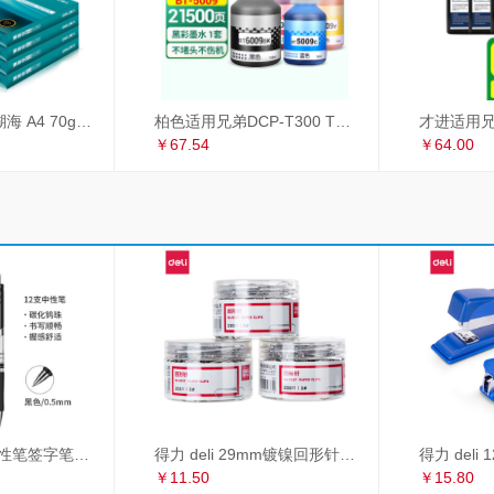
得力（deli）珊瑚海 A4 70g 双面打印纸 行业热销复印纸 500张/包 5包1箱（整箱2500张）
柏色适用兄弟DCP-T300 T500W T700W MFC-T800W喷墨打印机连供墨水 套装（黑+青+红+黄）
￥67.54
￥64.00
得力 deli S01中性笔签字笔 0.5mm子弹头经典办公按动笔水笔 黑色 12支/盒
得力 deli 29mm镀镍回形针 3#金属曲别针 200枚/筒 3筒装 办公用品 33089
￥11.50
￥15.80