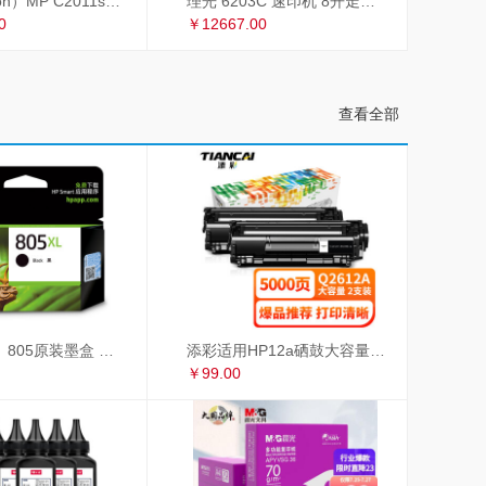
理光（Ricoh）MP C2011sp复印机彩色A3打印机扫描多功能一体机复合机网络办公 双面输稿器
理光 6203C 速印机 8开走纸套色印刷
0
￥12667.00
查看全部
惠普（HP）805原装墨盒 适用hp deskjet 1210/1212/2330/2332/2720/2729/2722打印机 大容量黑色墨盒
添彩适用HP12a硒鼓大容量易加粉双支惠普hp1020 1010 1018 q2612a m1005硒鼓CRG303佳能LBP2900 L11121E
￥99.00