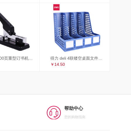
得力 deli 100页重型订书机/订书器 适配23/6~23/13订书钉 办公用品 黑色33349
得力 deli 4联镂空桌面文件框 办公室桌面四栏带标签资料文件架 书本资料收纳神器 蓝色27888
￥14.50
帮助中心
您的购物指南