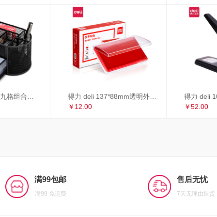
得力 deli 多功能九格组合笔筒 金属网办公桌面收纳盒 办公用品 黑色8902
得力 deli 137*88mm透明外壳方形快干印台印泥 办公用品 红色9864
￥12.00
￥52.00
满99包邮
售后无忧
满99 免运费
7天无理由退货