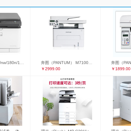
惠普178nw/179fnw/180n/181fw/281fdw A4彩色激光打印复印扫描多功能一体机
奔图（PANTUM） M7100DW 黑白激光多功能一体机 自动双面 办公家用打印机（打印 复印 扫描） M7100DW
￥2999.00
￥1899.00