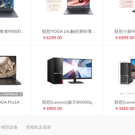
联想(Lenovo)拯救者R9000P 16英寸游戏笔记本电脑(新锐龙 8核 R7-5800H 16G 512G RTX3060 2.5k 165Hz)
联想YOGA 14c触控屏轻薄本 14英寸全面屏商务办公笔记本电脑(8核 R7-5800U 16G 512G 手写笔)锐龙版
￥6299.00
￥6999.00
联想 Lenovo YOGA Pro14s 英特尔Evo平台 全面屏超轻薄笔记本电脑 i7-1165G7 16G 1TB 3D弧面触控屏 黑色皮革
联想(Lenovo)扬天M4000q英特尔酷睿i5 商用办公台式电脑整机(i5-10400 8G 1T+256G 2G独显 4年上门 显示器升级3年保修)23英寸
￥4900.00
￥3450.00
销毁设备
照相机及器材