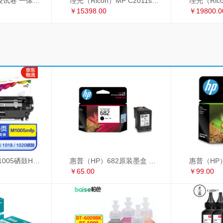
理光 2433C 学校试卷 一体机速印机 过8开纸
理光（Ricoh）MP C2011sp复印机彩色激光A3打印机扫描多功能一体机 网络双面输稿器双纸盒
￥15398.00
￥19800.0
彩格适用惠普m1005硒鼓HP1020墨盒打印机 HP12A大容量硒鼓 1010 1018 大容量高配版硒鼓单支装
惠普（HP）682原装墨盒 适用hp 2336/2775/2776/2777/2778/2779/4175/4178/6078/6478打印机 黑色墨盒
￥65.00
￥99.00