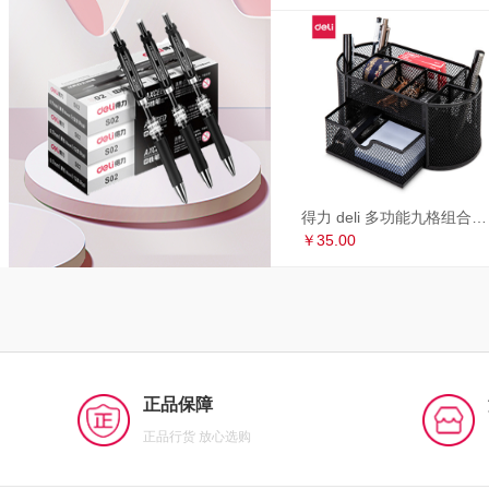
得力 deli 多功能九格组合笔筒 金属网办公桌面收纳盒 办公用品 黑色8902
￥35.00
正品保障
正品行货 放心选购