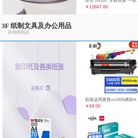
理光 2433C 学
￥12667.00
3F 纸制文具及办公用品
其他纸制品
彩格适用惠普m1005硒鼓HP1020墨盒打印机
￥69.00