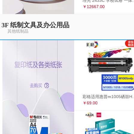
理光 2433C 学
￥12667.00
3F 纸制文具及办公用品
其他纸制品
彩格适用惠普m1005硒鼓HP1020墨盒打印机
￥69.00