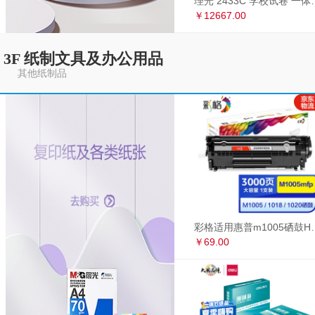
理光 2433C 学
￥12667.00
3F 纸制文具及办公用品
其他纸制品
彩格适用惠普m1005硒鼓HP1020墨盒打印机
￥69.00