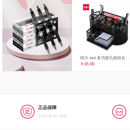
得力 deli 多功能九格组合笔筒 金属网办公桌面收纳盒 办公用品 黑色8902
￥35.00
正品保障
正品行货 放心选购