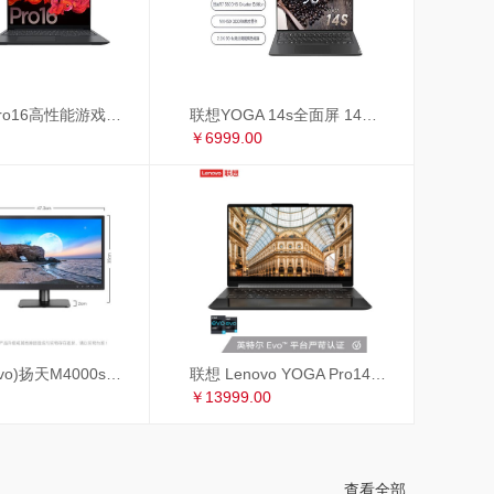
联想小新Pro16高性能游戏轻薄本 16英寸全面屏笔记本电脑(标压R7-5800H 16G 512G 2.5K 120Hz GTX1650)锐龙版
联想YOGA 14s全面屏 14英寸超轻薄笔记本电脑(8核标压R7-5800HS Creator Edition 16G 512G MX450 2.8K 90Hz)
￥6999.00
联想(Lenovo)扬天M4000s英特尔酷睿i3 商用办公台式电脑整机(i3-9100 8G 1T+256GSSD 4年上门 显示器升级3年保修)19.5英寸
联想 Lenovo YOGA Pro14c 英特尔EVO平台14英寸全面屏超轻薄笔记本电脑 i7-1185G7 16G 1TB 4K 黑色皮革
￥13999.00
查看全部