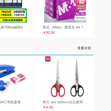
才进适用兄弟7080d碳粉6支装TN2325 dcp7180dn MFC7380 7480d 2260联想m7605d墨粉m7400Pro lt2451h M7615DNA
晨光（M&G）紫晨光 A4 70g 多功能双面打印纸 热销款复印纸 500张/包 5包/箱（整箱2500张）APYVSG36
￥92.00
查看全部
得力 deli 12#订书机套装 起订器+订书钉+订书机 订书器 颜色随机
得力 deli 180mm办公家用生活剪刀套装 2把装 红黑组合 办公用品 33215
￥9.00