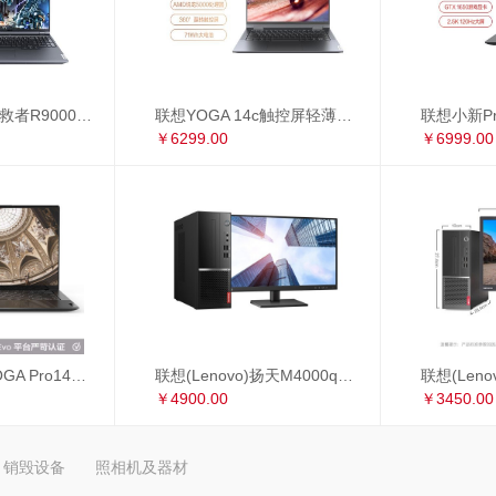
联想(Lenovo)拯救者R9000P 16英寸游戏笔记本电脑(新锐龙 8核 R7-5800H 16G 512G RTX3060 2.5k 165Hz)
联想YOGA 14c触控屏轻薄本 14英寸全面屏商务办公笔记本电脑(8核 R7-5800U 16G 512G 手写笔)锐龙版
￥6299.00
￥6999.00
联想 Lenovo YOGA Pro14s 英特尔Evo平台 全面屏超轻薄笔记本电脑 i7-1165G7 16G 1TB 3D弧面触控屏 黑色皮革
联想(Lenovo)扬天M4000q英特尔酷睿i5 商用办公台式电脑整机(i5-10400 8G 1T+256G 2G独显 4年上门 显示器升级3年保修)23英寸
￥4900.00
￥3450.00
销毁设备
照相机及器材