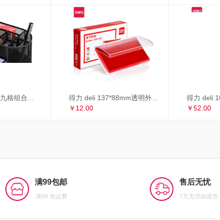
得力 deli 多功能九格组合笔筒 金属网办公桌面收纳盒 办公用品 黑色8902
得力 deli 137*88mm透明外壳方形快干印台印泥 办公用品 红色9864
￥12.00
￥52.00
满99包邮
售后无忧
满99 免运费
7天无理由退货