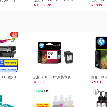
理光 2433C 学校试卷 一体机速印机 过8开纸
理光（Ricoh）MP C2011sp复印机彩色激光A3打印机扫描多功能一体机 网络双面输稿器双纸盒
￥15398.00
￥19800.0
彩格适用惠普m1005硒鼓HP1020墨盒打印机 HP12A大容量硒鼓 1010 1018 大容量高配版硒鼓单支装
惠普（HP）682原装墨盒 适用hp 2336/2775/2776/2777/2778/2779/4175/4178/6078/6478打印机 黑色墨盒
￥65.00
￥99.00