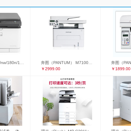
惠普178nw/179fnw/180n/181fw/281fdw A4彩色激光打印复印扫描多功能一体机
奔图（PANTUM） M7100DW 黑白激光多功能一体机 自动双面 办公家用打印机（打印 复印 扫描） M7100DW
￥2999.00
￥1899.00