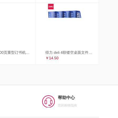
得力 deli 100页重型订书机/订书器 适配23/6~23/13订书钉 办公用品 黑色33349
得力 deli 4联镂空桌面文件框 办公室桌面四栏带标签资料文件架 书本资料收纳神器 蓝色27888
￥14.50
帮助中心
您的购物指南