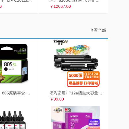
理光（Ricoh）MP C2011sp复印机彩色A3打印机扫描多功能一体机复合机网络办公 双面输稿器
理光 6203C 速印机 8开走纸套色印刷
0
￥12667.00
查看全部
惠普（HP）805原装墨盒 适用hp deskjet 1210/1212/2330/2332/2720/2729/2722打印机 大容量黑色墨盒
添彩适用HP12a硒鼓大容量易加粉双支惠普hp1020 1010 1018 q2612a m1005硒鼓CRG303佳能LBP2900 L11121E
￥99.00