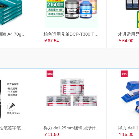
得力（deli）珊瑚海 A4 70g 双面打印纸 行业热销复印纸 500张/包 5包1箱（整箱2500张）
柏色适用兄弟DCP-T300 T500W T700W MFC-T800W喷墨打印机连供墨水 套装（黑+青+红+黄）
￥67.54
￥64.00
得力 deli S01中性笔签字笔 0.5mm子弹头经典办公按动笔水笔 黑色 12支/盒
得力 deli 29mm镀镍回形针 3#金属曲别针 200枚/筒 3筒装 办公用品 33089
￥11.50
￥15.80