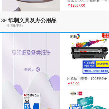
理光 2433C 学
￥12667.00
3F 纸制文具及办公用品
其他纸制品
彩格适用惠普m1005硒鼓HP1020墨盒打印机
￥69.00