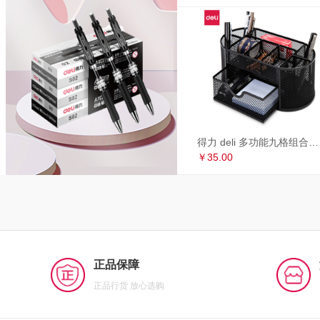
得力 deli 多功能九格组合笔筒 金属网办公桌面收纳盒 办公用品 黑色8902
￥35.00
正品保障
正品行货 放心选购