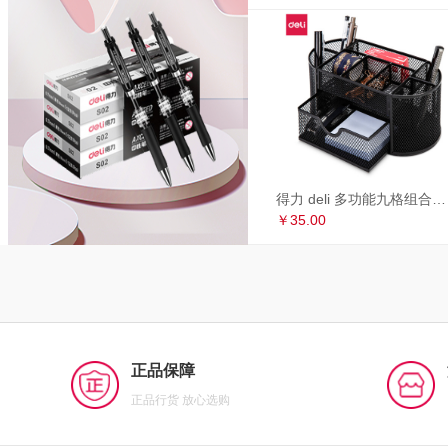
得力 deli 多功能九格组合笔筒 金属网办公桌面收纳盒 办公用品 黑色8902
￥35.00
正品保障
正品行货 放心选购