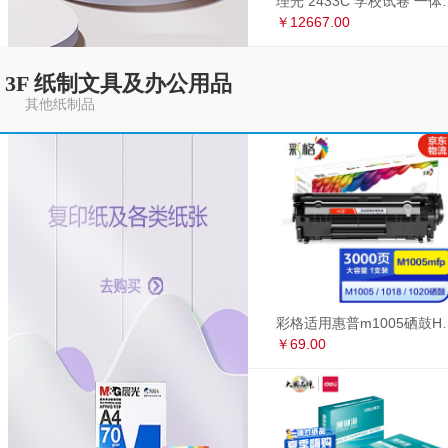
理光 2433C 学
￥12667.00
3F 纸制文具及办公用品
其他纸制品
彩格适用惠普m1005硒鼓HP1020墨盒打印机
￥69.00