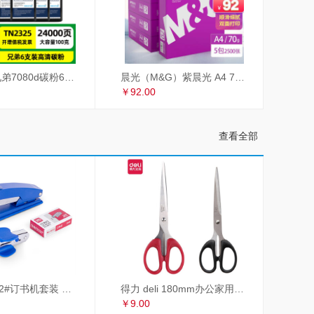
才进适用兄弟7080d碳粉6支装TN2325 dcp7180dn MFC7380 7480d 2260联想m7605d墨粉m7400Pro lt2451h M7615DNA
晨光（M&G）紫晨光 A4 70g 多功能双面打印纸 热销款复印纸 500张/包 5包/箱（整箱2500张）APYVSG36
￥92.00
查看全部
得力 deli 12#订书机套装 起订器+订书钉+订书机 订书器 颜色随机
得力 deli 180mm办公家用生活剪刀套装 2把装 红黑组合 办公用品 33215
￥9.00