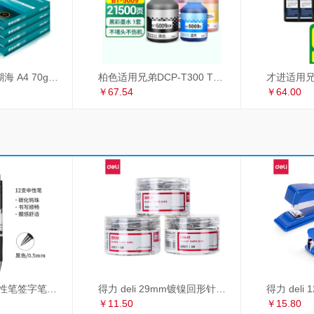
得力（deli）珊瑚海 A4 70g 双面打印纸 行业热销复印纸 500张/包 5包1箱（整箱2500张）
柏色适用兄弟DCP-T300 T500W T700W MFC-T800W喷墨打印机连供墨水 套装（黑+青+红+黄）
￥67.54
￥64.00
得力 deli S01中性笔签字笔 0.5mm子弹头经典办公按动笔水笔 黑色 12支/盒
得力 deli 29mm镀镍回形针 3#金属曲别针 200枚/筒 3筒装 办公用品 33089
￥11.50
￥15.80