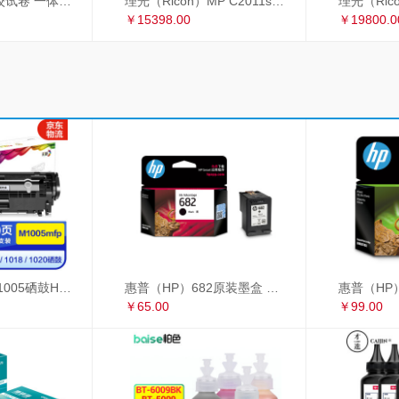
理光 2433C 学校试卷 一体机速印机 过8开纸
理光（Ricoh）MP C2011sp复印机彩色激光A3打印机扫描多功能一体机 网络双面输稿器双纸盒
￥15398.00
￥19800.0
彩格适用惠普m1005硒鼓HP1020墨盒打印机 HP12A大容量硒鼓 1010 1018 大容量高配版硒鼓单支装
惠普（HP）682原装墨盒 适用hp 2336/2775/2776/2777/2778/2779/4175/4178/6078/6478打印机 黑色墨盒
￥65.00
￥99.00