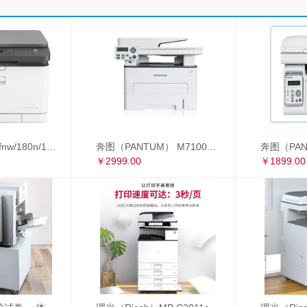
惠普178nw/179fnw/180n/181fw/281fdw A4彩色激光打印复印扫描多功能一体机
奔图（PANTUM） M7100DW 黑白激光多功能一体机 自动双面 办公家用打印机（打印 复印 扫描） M7100DW
￥2999.00
￥1899.00