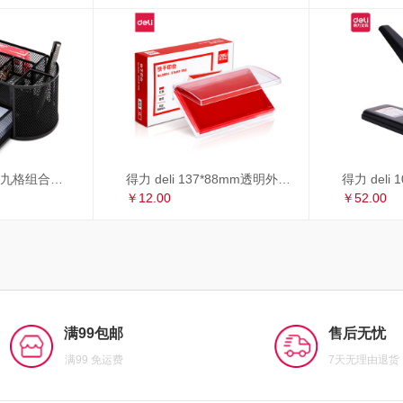
得力 deli 多功能九格组合笔筒 金属网办公桌面收纳盒 办公用品 黑色8902
得力 deli 137*88mm透明外壳方形快干印台印泥 办公用品 红色9864
￥12.00
￥52.00
满99包邮
售后无忧
满99 免运费
7天无理由退货