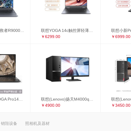
联想(Lenovo)拯救者R9000P 16英寸游戏笔记本电脑(新锐龙 8核 R7-5800H 16G 512G RTX3060 2.5k 165Hz)
联想YOGA 14c触控屏轻薄本 14英寸全面屏商务办公笔记本电脑(8核 R7-5800U 16G 512G 手写笔)锐龙版
￥6299.00
￥6999.00
联想 Lenovo YOGA Pro14s 英特尔Evo平台 全面屏超轻薄笔记本电脑 i7-1165G7 16G 1TB 3D弧面触控屏 黑色皮革
联想(Lenovo)扬天M4000q英特尔酷睿i5 商用办公台式电脑整机(i5-10400 8G 1T+256G 2G独显 4年上门 显示器升级3年保修)23英寸
￥4900.00
￥3450.00
销毁设备
照相机及器材