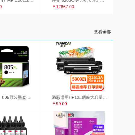
理光（Ricoh）MP C2011sp复印机彩色A3打印机扫描多功能一体机复合机网络办公 双面输稿器
理光 6203C 速印机 8开走纸套色印刷
0
￥12667.00
查看全部
惠普（HP）805原装墨盒 适用hp deskjet 1210/1212/2330/2332/2720/2729/2722打印机 大容量黑色墨盒
添彩适用HP12a硒鼓大容量易加粉双支惠普hp1020 1010 1018 q2612a m1005硒鼓CRG303佳能LBP2900 L11121E
￥99.00