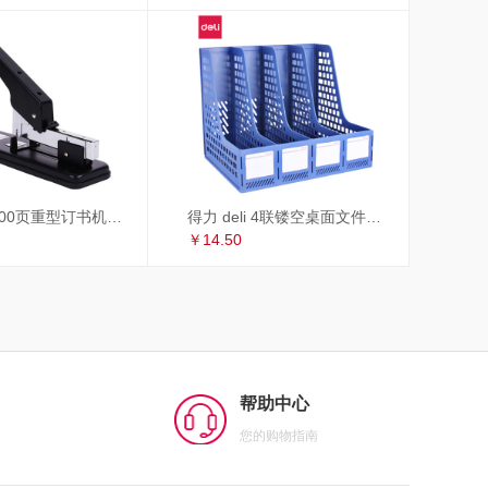
得力 deli 100页重型订书机/订书器 适配23/6~23/13订书钉 办公用品 黑色33349
得力 deli 4联镂空桌面文件框 办公室桌面四栏带标签资料文件架 书本资料收纳神器 蓝色27888
￥14.50
帮助中心
您的购物指南