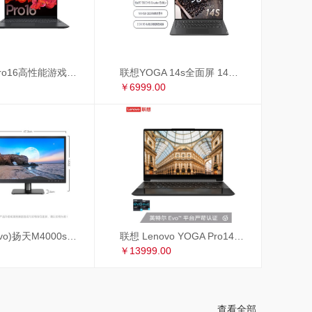
联想小新Pro16高性能游戏轻薄本 16英寸全面屏笔记本电脑(标压R7-5800H 16G 512G 2.5K 120Hz GTX1650)锐龙版
联想YOGA 14s全面屏 14英寸超轻薄笔记本电脑(8核标压R7-5800HS Creator Edition 16G 512G MX450 2.8K 90Hz)
￥6999.00
联想(Lenovo)扬天M4000s英特尔酷睿i3 商用办公台式电脑整机(i3-9100 8G 1T+256GSSD 4年上门 显示器升级3年保修)19.5英寸
联想 Lenovo YOGA Pro14c 英特尔EVO平台14英寸全面屏超轻薄笔记本电脑 i7-1185G7 16G 1TB 4K 黑色皮革
￥13999.00
查看全部