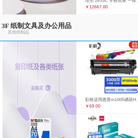
理光 2433C 学
￥12667.00
3F 纸制文具及办公用品
其他纸制品
彩格适用惠普m1005硒鼓HP1020墨盒打印机
￥69.00