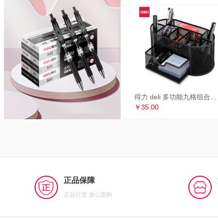
得力 deli 多功能九格组合笔筒 金属网办公桌面收纳盒 办公用品 黑色8902
￥35.00
正品保障
正品行货 放心选购