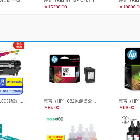
理光 2433C 学校试卷 一体机速印机 过8开纸
理光（Ricoh）MP C2011sp复印机彩色激光A3打印机扫描多功能一体机 网络双面输稿器双纸盒
￥15398.00
￥19800.0
彩格适用惠普m1005硒鼓HP1020墨盒打印机 HP12A大容量硒鼓 1010 1018 大容量高配版硒鼓单支装
惠普（HP）682原装墨盒 适用hp 2336/2775/2776/2777/2778/2779/4175/4178/6078/6478打印机 黑色墨盒
￥65.00
￥99.00