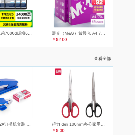
才进适用兄弟7080d碳粉6支装TN2325 dcp7180dn MFC7380 7480d 2260联想m7605d墨粉m7400Pro lt2451h M7615DNA
晨光（M&G）紫晨光 A4 70g 多功能双面打印纸 热销款复印纸 500张/包 5包/箱（整箱2500张）APYVSG36
￥92.00
查看全部
得力 deli 12#订书机套装 起订器+订书钉+订书机 订书器 颜色随机
得力 deli 180mm办公家用生活剪刀套装 2把装 红黑组合 办公用品 33215
￥9.00