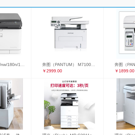
惠普178nw/179fnw/180n/181fw/281fdw A4彩色激光打印复印扫描多功能一体机
奔图（PANTUM） M7100DW 黑白激光多功能一体机 自动双面 办公家用打印机（打印 复印 扫描） M7100DW
￥2999.00
￥1899.00