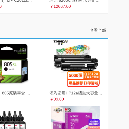
理光（Ricoh）MP C2011sp复印机彩色A3打印机扫描多功能一体机复合机网络办公 双面输稿器
理光 6203C 速印机 8开走纸套色印刷
0
￥12667.00
查看全部
惠普（HP）805原装墨盒 适用hp deskjet 1210/1212/2330/2332/2720/2729/2722打印机 大容量黑色墨盒
添彩适用HP12a硒鼓大容量易加粉双支惠普hp1020 1010 1018 q2612a m1005硒鼓CRG303佳能LBP2900 L11121E
￥99.00