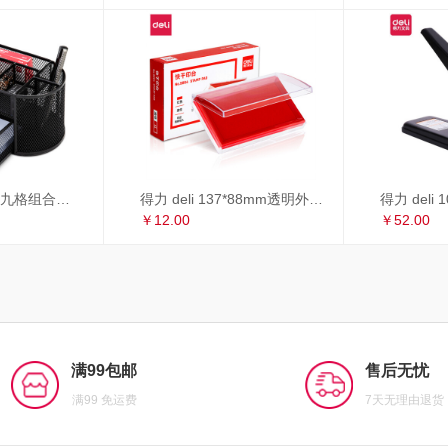
得力 deli 多功能九格组合笔筒 金属网办公桌面收纳盒 办公用品 黑色8902
得力 deli 137*88mm透明外壳方形快干印台印泥 办公用品 红色9864
￥12.00
￥52.00
满99包邮
售后无忧
满99 免运费
7天无理由退货