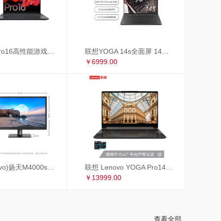
联想小新Pro16高性能游戏轻薄本 16英寸全面屏笔记本电脑(标压R7-5800H 16G 512G 2.5K 120Hz GTX1650)锐龙版
联想YOGA 14s全面屏 14英寸超轻薄笔记本电脑(8核标压R7-5800HS Creator Edition 16G 512G MX450 2.8K 90Hz)
￥6999.00
联想(Lenovo)扬天M4000s英特尔酷睿i3 商用办公台式电脑整机(i3-9100 8G 1T+256GSSD 4年上门 显示器升级3年保修)19.5英寸
联想 Lenovo YOGA Pro14c 英特尔EVO平台14英寸全面屏超轻薄笔记本电脑 i7-1185G7 16G 1TB 4K 黑色皮革
￥13999.00
查看全部