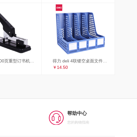
得力 deli 100页重型订书机/订书器 适配23/6~23/13订书钉 办公用品 黑色33349
得力 deli 4联镂空桌面文件框 办公室桌面四栏带标签资料文件架 书本资料收纳神器 蓝色27888
￥14.50
帮助中心
您的购物指南