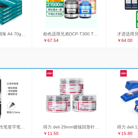
得力（deli）珊瑚海 A4 70g 双面打印纸 行业热销复印纸 500张/包 5包1箱（整箱2500张）
柏色适用兄弟DCP-T300 T500W T700W MFC-T800W喷墨打印机连供墨水 套装（黑+青+红+黄）
￥67.54
￥64.00
得力 deli S01中性笔签字笔 0.5mm子弹头经典办公按动笔水笔 黑色 12支/盒
得力 deli 29mm镀镍回形针 3#金属曲别针 200枚/筒 3筒装 办公用品 33089
￥11.50
￥15.80