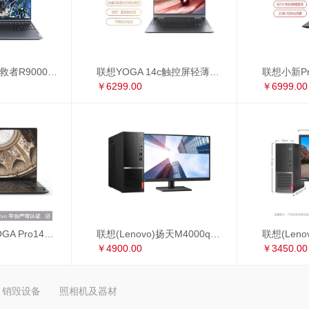
联想(Lenovo)拯救者R9000P 16英寸游戏笔记本电脑(新锐龙 8核 R7-5800H 16G 512G RTX3060 2.5k 165Hz)
联想YOGA 14c触控屏轻薄本 14英寸全面屏商务办公笔记本电脑(8核 R7-5800U 16G 512G 手写笔)锐龙版
￥6299.00
￥6999.00
联想 Lenovo YOGA Pro14s 英特尔Evo平台 全面屏超轻薄笔记本电脑 i7-1165G7 16G 1TB 3D弧面触控屏 黑色皮革
联想(Lenovo)扬天M4000q英特尔酷睿i5 商用办公台式电脑整机(i5-10400 8G 1T+256G 2G独显 4年上门 显示器升级3年保修)23英寸
￥4900.00
￥3450.00
销毁设备
照相机及器材