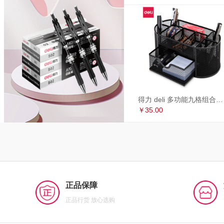
得力 deli 多功能九格组合笔筒 金属网办公桌面收纳盒 办公用品 黑色8902
￥35.00
正品保障
正品行货 放心选购