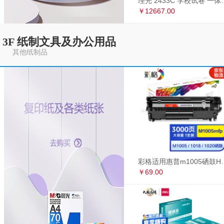
理光 2433C 学
￥12667.00
3F 纸制文具及办公用品
其他纸制品
彩格适用惠普m1005硒鼓HP1020墨盒打印机
￥69.00