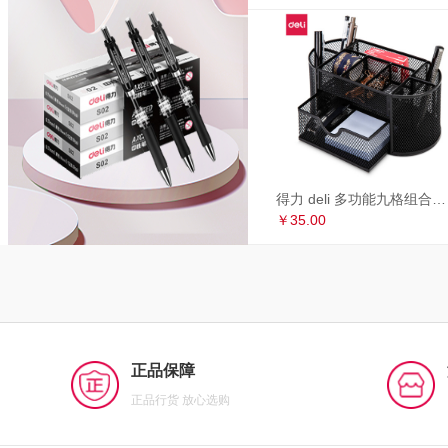
得力 deli 多功能九格组合笔筒 金属网办公桌面收纳盒 办公用品 黑色8902
￥35.00
正品保障
正品行货 放心选购