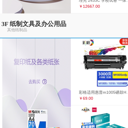
理光 2433C 学
￥12667.00
3F 纸制文具及办公用品
其他纸制品
彩格适用惠普m1005硒鼓HP1020墨盒打印机
￥69.00