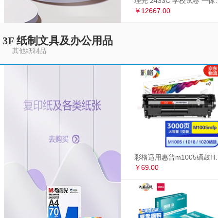
理光 2433C 学
￥12667.00
3F 纸制文具及办公用品
其他纸制品
彩格适用惠普m1005硒鼓HP1020墨盒打印机
￥69.00