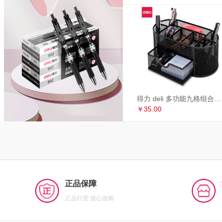
得力 deli 多功能九格组合笔筒 金属网办公桌面收纳盒 办公用品 黑色8902
￥35.00
正品保障
正品行货 放心选购