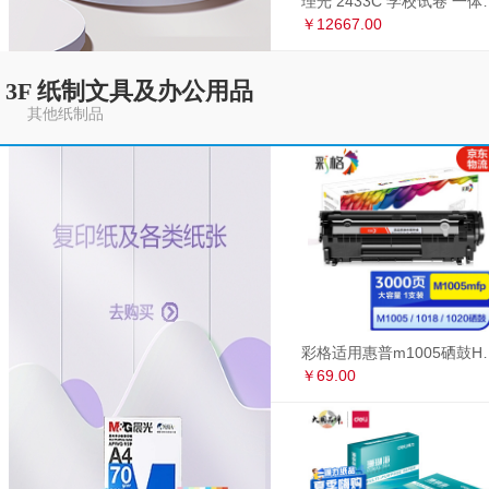
理光 2433C 学
￥12667.00
3F 纸制文具及办公用品
其他纸制品
彩格适用惠普m1005硒鼓HP1020墨盒打印机
￥69.00