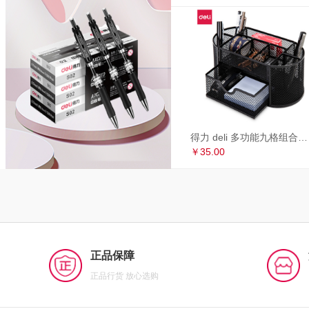
得力 deli 多功能九格组合笔筒 金属网办公桌面收纳盒 办公用品 黑色8902
￥35.00
正品保障
正品行货 放心选购